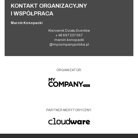
KONTAKT ORGANIZACYJNY
I WSPÓŁPRACA
Marcin Konopacki
Kierownik Działu Eventów
+ 48 697 237 057
marcin.konopacki
@mycompanypolska.pl
ORGANIZATOR:
PARTNER MERYTORYCZNY: